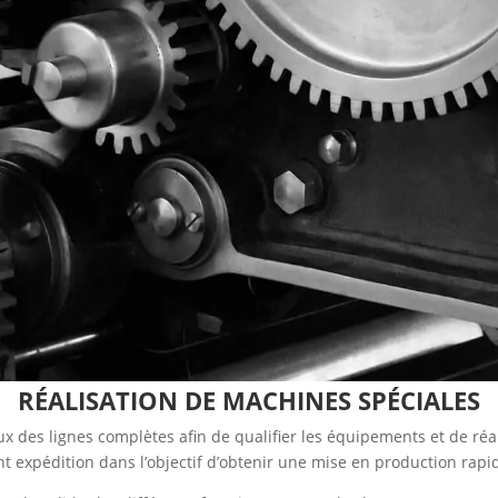
RÉALISATION
DE MACHINES
SPÉCIALES
 des lignes complètes afin de qualifier les équipements et de réa
nt expédition dans l’objectif d’obtenir une mise en production rapid